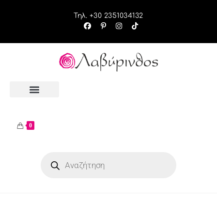
Τηλ. +30 2351034132
0