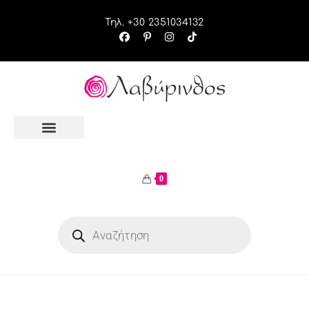
Τηλ. +30 2351034132
0