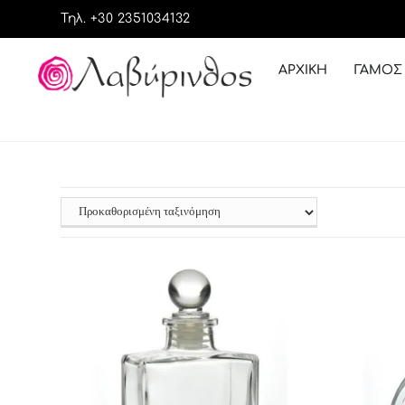
Τηλ. +30 2351034132
ΑΡΧΙΚΉ
ΓΆΜΟΣ