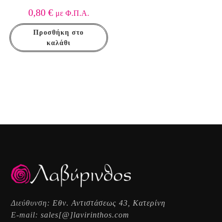
0,80
€
με Φ.Π.Α.
Προσθήκη στο
καλάθι
Διεύθυνση:
Εθν. Αντιστάσεως 43, Κατερίνη
E-mail:
sales[@]lavirinthos.com