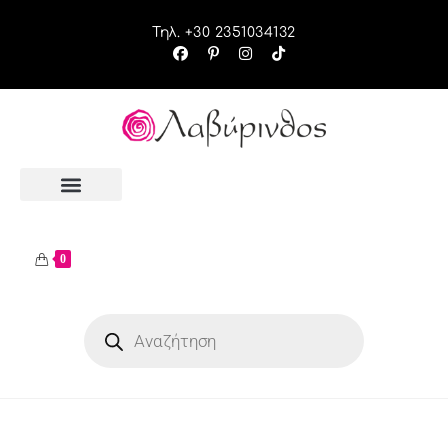
Τηλ. +30 2351034132
0