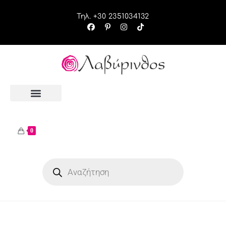
Τηλ. +30 2351034132
0