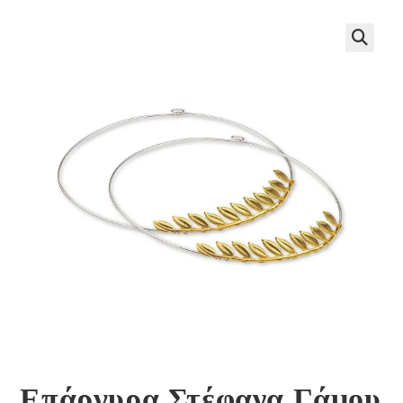
🔍
Επάργυρα Στέφανα Γάμου