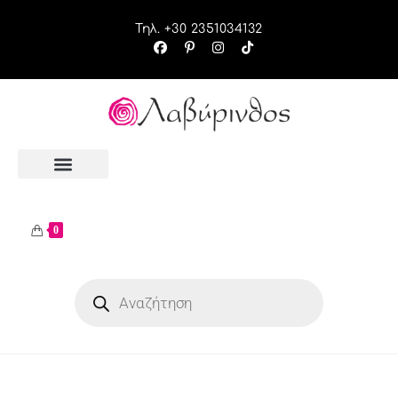
Τηλ. +30 2351034132
0