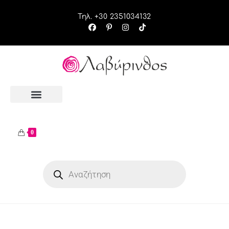
Τηλ. +30 2351034132
0