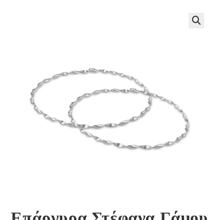
🔍
Επάργυρα Στέφανα Γάμου