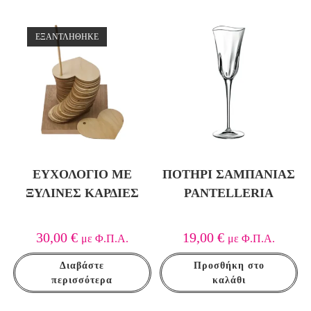
ΕΞΑΝΤΛΗΘΗΚΕ
ΕΥΧΟΛΌΓΙΟ ΜΕ
ΠΟΤΉΡΙ ΣΑΜΠΆΝΙΑΣ
ΞΎΛΙΝΕΣ ΚΑΡΔΙΈΣ
PANTELLERIA
30,00
€
19,00
€
με Φ.Π.Α.
με Φ.Π.Α.
Διαβάστε
Προσθήκη στο
περισσότερα
καλάθι