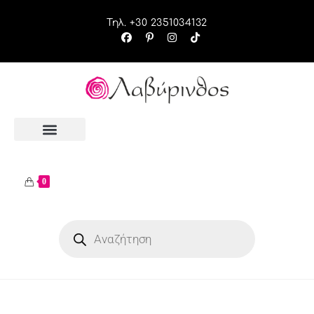
Τηλ. +30 2351034132
0