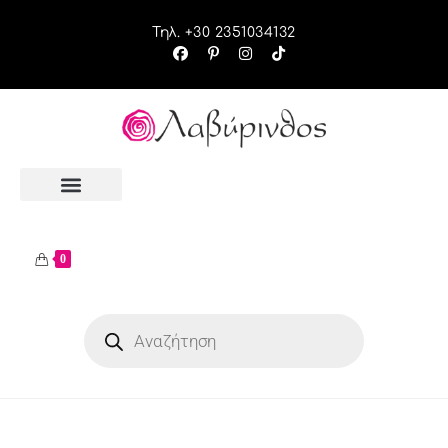
Τηλ. +30 2351034132
0