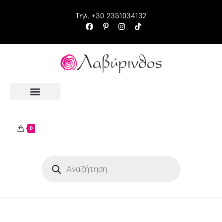
Τηλ. +30 2351034132
0