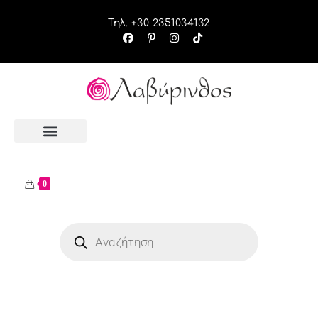
Τηλ. +30 2351034132
0