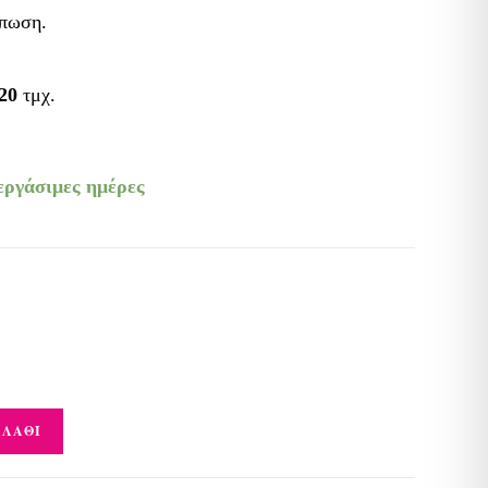
ύπωση.
20
τμχ.
 εργάσιμες ημέρες
ΑΛΆΘΙ