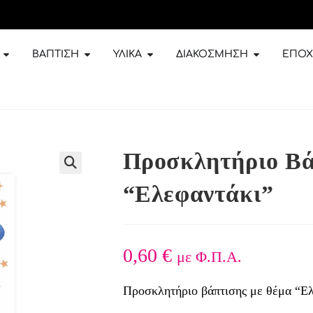
ΒΆΠΤΙΣΗ
ΥΛΙΚΆ
ΔΙΑΚΌΣΜΗΣΗ
ΕΠΟΧ
Προσκλητήριο Βά
🔍
“Ελεφαντάκι”
0,60
€
με Φ.Π.Α.
Προσκλητήριο βάπτισης με θέμα “Ε