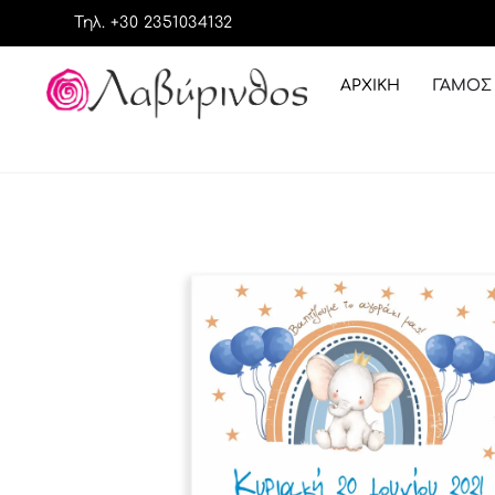
Τηλ. +30 2351034132
ΑΡΧΙΚΉ
ΓΆΜΟΣ