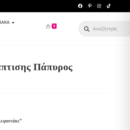
ΙΑΚΆ
0
πτισης Πάπυρος
λεφαντάκι”