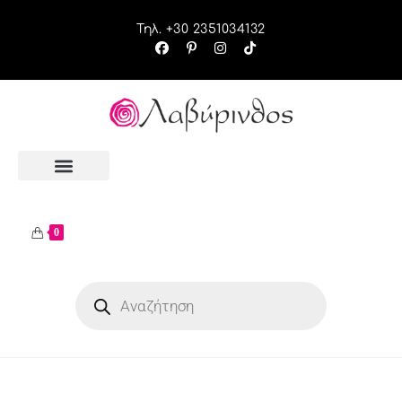
Τηλ. +30 2351034132
0