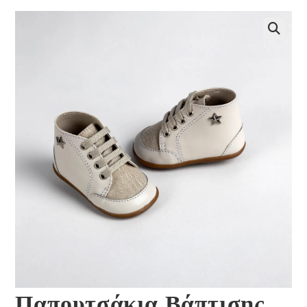
🔍
Παπουτσάκια Βάπτισης