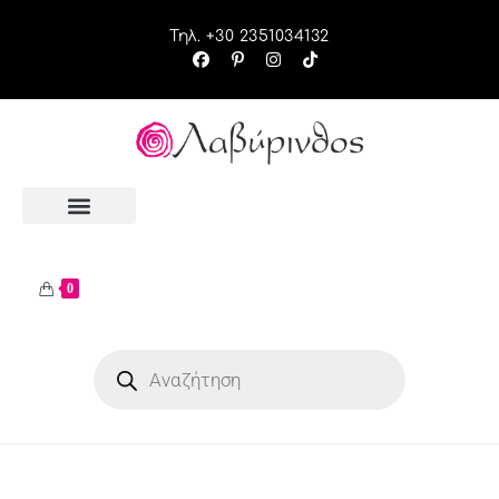
Τηλ. +30 2351034132
0