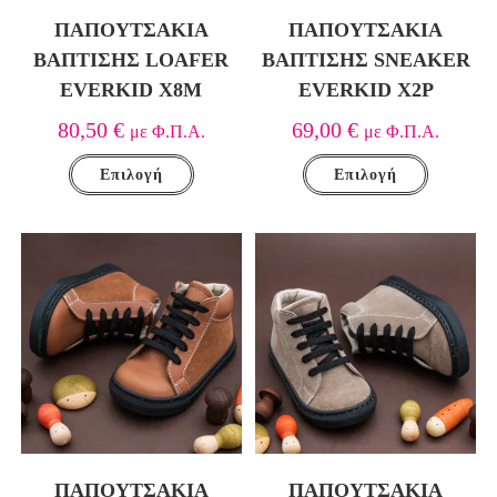
ΠΑΠΟΥΤΣΆΚΙΑ
ΠΑΠΟΥΤΣΆΚΙΑ
ΒΆΠΤΙΣΗΣ LOAFER
ΒΆΠΤΙΣΗΣ SNEAKER
EVERKID Χ8Μ
EVERKID Χ2Ρ
80,50
€
69,00
€
με Φ.Π.Α.
με Φ.Π.Α.
Επιλογή
Επιλογή
ΠΑΠΟΥΤΣΆΚΙΑ
ΠΑΠΟΥΤΣΆΚΙΑ