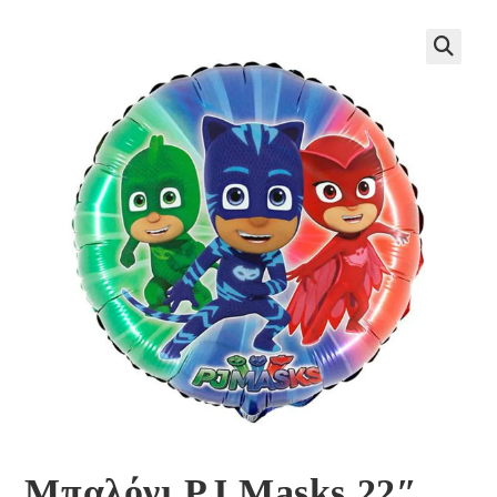
🔍
Μπαλόνι PJ Masks 22″