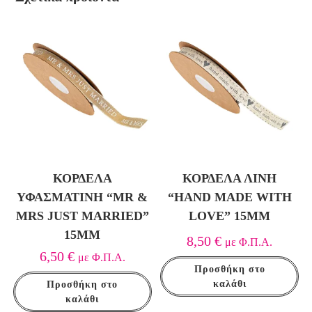
ΚΟΡΔΈΛΑ
ΚΟΡΔΈΛΑ ΛΙΝΉ
ΥΦΑΣΜΆΤΙΝΗ “MR &
“HAND MADE WITH
MRS JUST MARRIED”
LOVE” 15MM
15MM
8,50
€
με Φ.Π.Α.
6,50
€
με Φ.Π.Α.
Προσθήκη στο
καλάθι
Προσθήκη στο
καλάθι