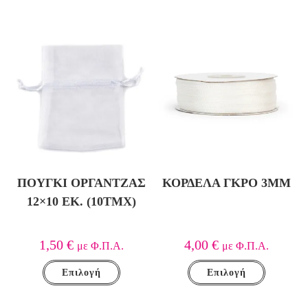
ΠΟΥΓΚΊ ΟΡΓΆΝΤΖΑΣ
ΚΟΡΔΈΛΑ ΓΚΡΟ 3MM
12×10 ΕΚ. (10ΤΜΧ)
1,50
€
4,00
€
με Φ.Π.Α.
με Φ.Π.Α.
Επιλογή
Επιλογή