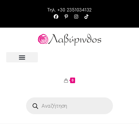
Τηλ. +30 2351034132
0