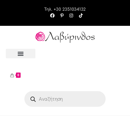
Τηλ. +30 2351034132
0