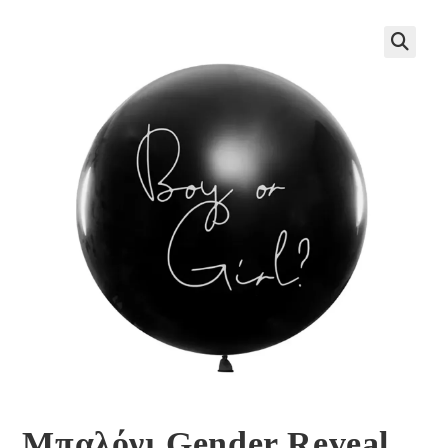
🔍
Μπαλόνι Gender Reveal