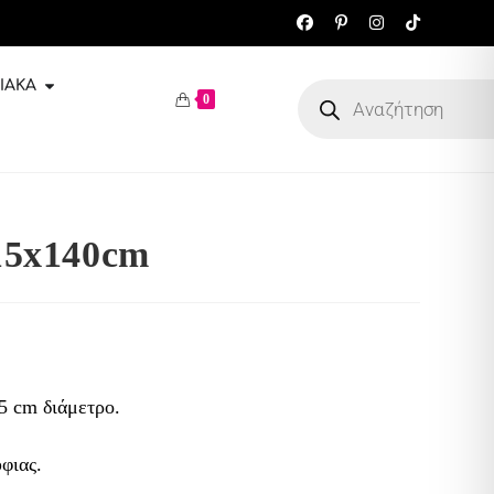
ΙΑΚΆ
0
15x140cm
5 cm διάμετρο.
φιας.