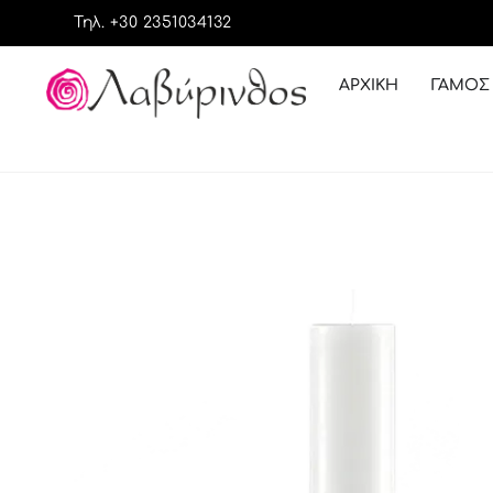
Τηλ. +30 2351034132
ΑΡΧΙΚΉ
ΓΆΜΟΣ