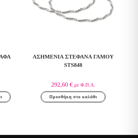
ΡΆΦΑ
ΑΣΗΜΈΝΙΑ ΣΤΈΦΑΝΑ ΓΆΜΟΥ
STS848
292,60
€
με Φ.Π.Α.
ι
Προσθήκη στο καλάθι