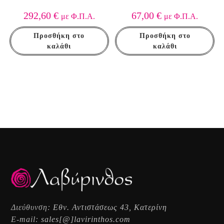
292,60
€
67,00
€
με Φ.Π.Α.
με Φ.Π.Α.
Προσθήκη στο
Προσθήκη στο
καλάθι
καλάθι
Διεύθυνση:
Εθν. Αντιστάσεως 43, Κατερίνη
E-mail:
sales[@]lavirinthos.com