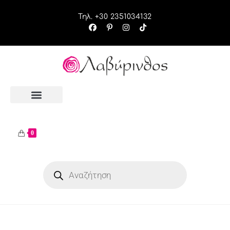
Τηλ. +30 2351034132
0