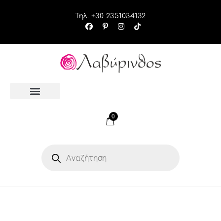
Τηλ. +30 2351034132
0