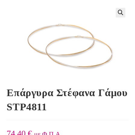
🔍
Επάργυρα Στέφανα Γάμου
STP4811
74,40
€
με Φ.Π.Α.