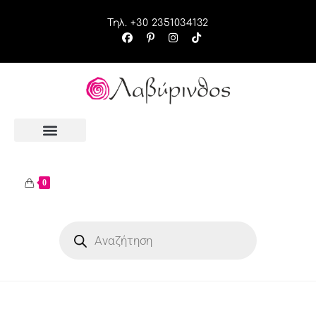
Τηλ. +30 2351034132
0