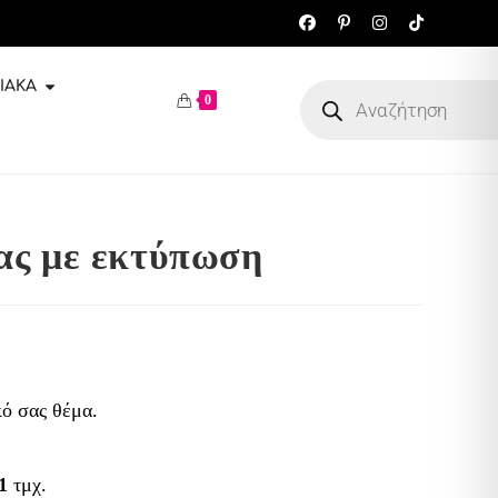
ΙΑΚΆ
0
ας με εκτύπωση
κό σας θέμα.
1
τμχ.