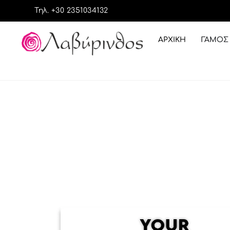
Τηλ. +30 2351034132
ΑΡΧΙΚΉ
ΓΆΜΟΣ