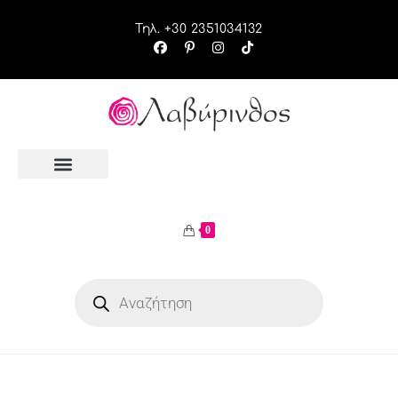
Τηλ. +30 2351034132
0