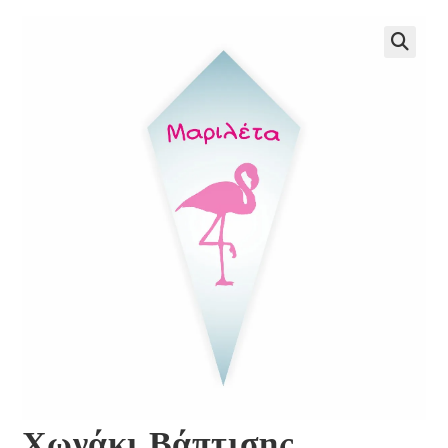
🔍
Χωνάκι Βάπτισης