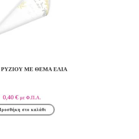
 ΡΥΖΙΟΎ ΜΕ ΘΈΜΑ ΕΛΙΆ
0,40
€
με Φ.Π.Α.
Προσθήκη στο καλάθι