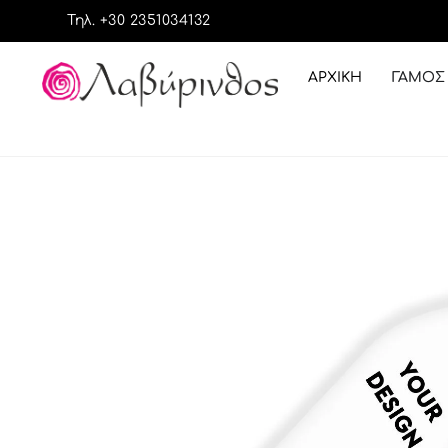
Τηλ. +30 2351034132
ΑΡΧΙΚΉ
ΓΆΜΟΣ