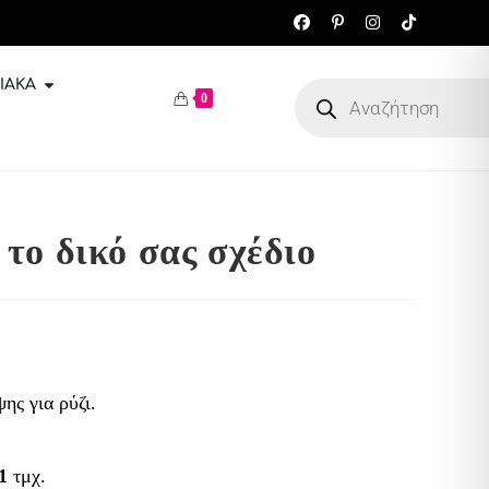
ΙΑΚΆ
0
 το δικό σας σχέδιο
ης για ρύζι.
1
τμχ.