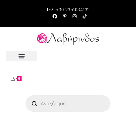
Τηλ. +30 2351034132
0