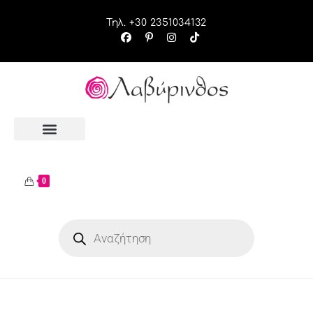
Τηλ. +30 2351034132
0