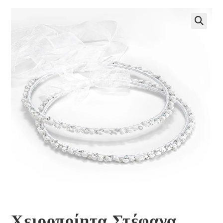
🔍
Χειροποίητα Στέφανα