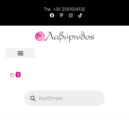
Τηλ. +30 2351034132
0