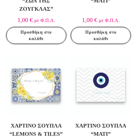
“ΖΏΑ ΤΗΣ
“ΜΆΤΙ”
ΖΟΎΓΚΛΑΣ”
1,00
€
1,00
€
με Φ.Π.Α.
με Φ.Π.Α.
Προσθήκη στο
Προσθήκη στο
καλάθι
καλάθι
ΧΆΡΤΙΝΟ ΣΟΥΠΛΆ
ΧΆΡΤΙΝΟ ΣΟΥΠΛΆ
“LEMONS & TILES”
“ΜΆΤΙ”